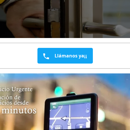
Llámanos ya¡¡