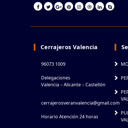
Cerrajeros Valencia
Se
96073 1009
MO
Delegaciones
PE
Valencia – Alicante – Castellón
PE
VA
cerrajerosveranvalencia@gmail.com
PU
Horario Atención 24 horas
VA