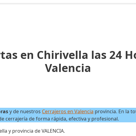
as en Chirivella las 24 H
Valencia
oras
y de nuestros
Cerrajeros en Valencia
provincia. En la to
 cerrajería de forma rápida, efectiva y profesional.
ella y provincia de VALENCIA.