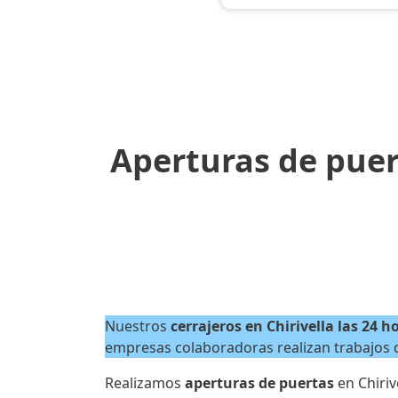
Aperturas de puert
Nuestros
cerrajeros en Chirivella las 24 h
empresas colaboradoras realizan trabajos de
Realizamos
aperturas de puertas
en Chiriv