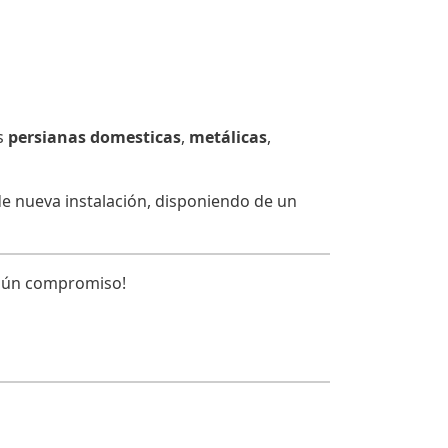
s
persianas domesticas
,
metálicas
,
de nueva instalación, disponiendo de un
ngún compromiso!