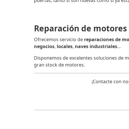
puertas, tanto si son nuevas como si ya está
Reparación de motores 
Ofrecemos servicio de
reparaciones de mot
negocios
,
locales
,
naves industriales
…
Disponemos de excelentes soluciones de mot
gran stock de motores.
¡Contacte con n