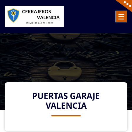
Skip
to
content
Cerrajeros en Valencia baratos las 24 Horas
PUERTAS GARAJE
VALENCIA