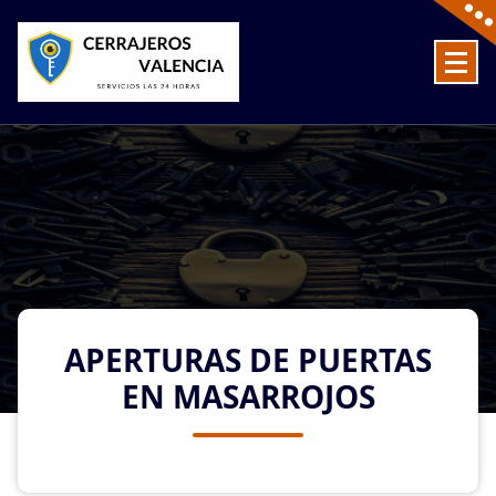
Skip
to
content
Cerrajeros en Valencia baratos las 24 Horas
APERTURAS DE PUERTAS
EN MASARROJOS