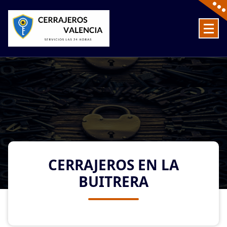
Skip
to
content
Cerrajeros en Valencia baratos las 24 Horas
CERRAJEROS EN LA
BUITRERA