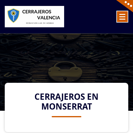
Skip
to
content
Cerrajeros en Valencia baratos las 24 Horas
CERRAJEROS EN
MONSERRAT