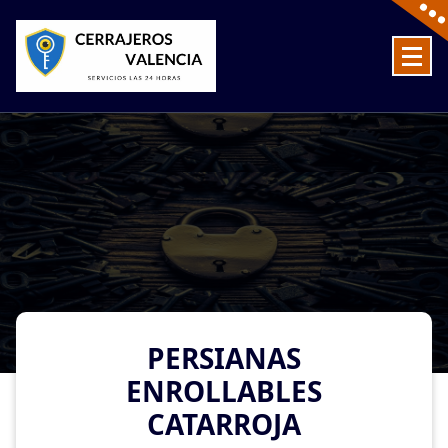
Skip
to
content
Cerrajeros en Valencia baratos las 24 Horas
PERSIANAS
ENROLLABLES
CATARROJA