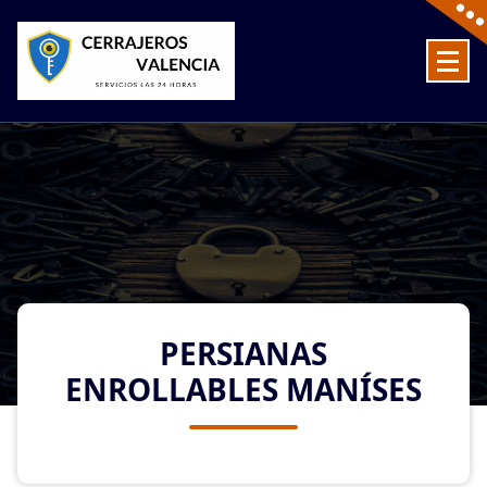
Skip
to
content
Cerrajeros en Valencia baratos las 24 Horas
PERSIANAS
ENROLLABLES MANÍSES