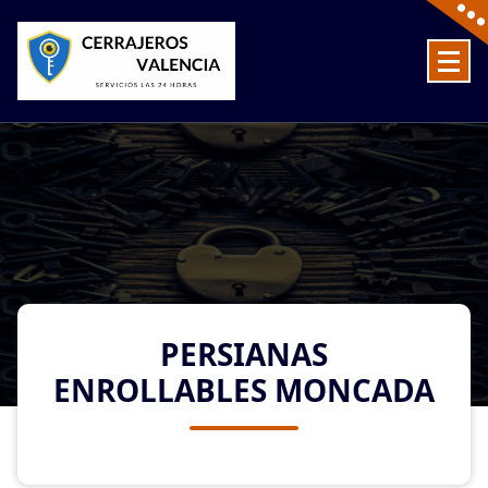
Skip
to
content
Cerrajeros en Valencia baratos las 24 Horas
PERSIANAS
ENROLLABLES MONCADA