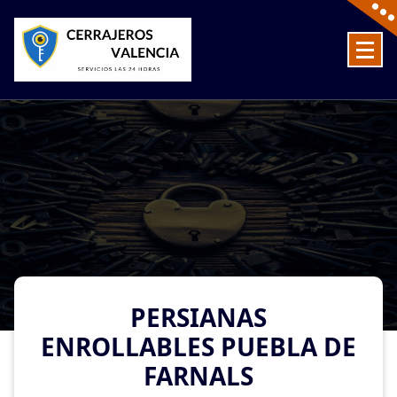
Skip
to
content
Cerrajeros en Valencia baratos las 24 Horas
PERSIANAS
ENROLLABLES PUEBLA DE
FARNALS