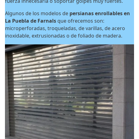
fuerza innecesaria o soportar golpes muy fuertes.
Algunos de los modelos de
persianas enrollables en
La Puebla de Farnals
que ofrecemos son:
microperforadas, troqueladas, de varillas, de acero
inoxidable, extrusionadas o de foliado de madera.