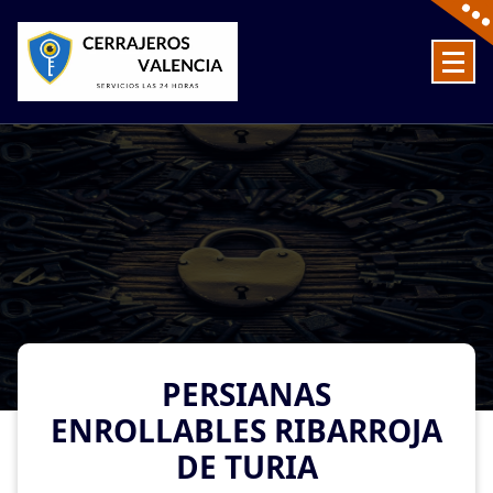
Skip
to
content
Cerrajeros en Valencia baratos las 24 Horas
PERSIANAS
ENROLLABLES RIBARROJA
DE TURIA