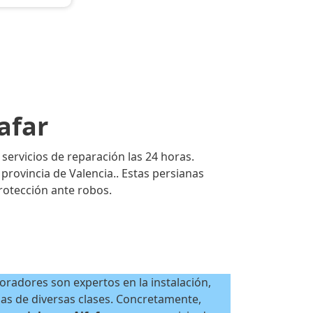
afar
 servicios de reparación las 24 horas.
rovincia de Valencia.. Estas persianas
rotección ante robos.
oradores son expertos en la instalación,
nas de diversas clases. Concretamente,