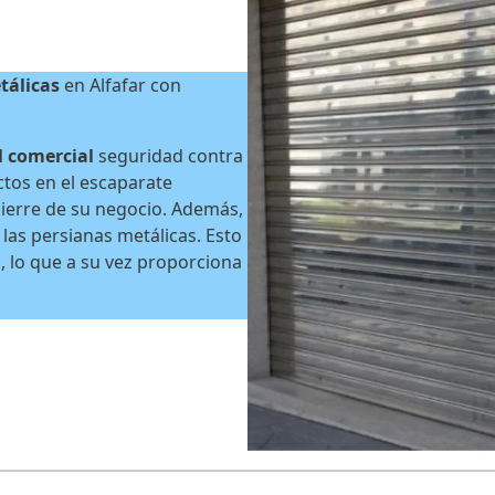
tálicas
en Alfafar con
l comercial
seguridad contra
ctos en el escaparate
cierre de su negocio. Además,
 las persianas metálicas. Esto
s, lo que a su vez proporciona