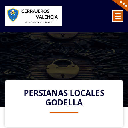
Skip
to
content
Cerrajeros en Valencia baratos las 24 Horas
PERSIANAS LOCALES
GODELLA