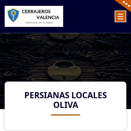
Skip
to
content
Cerrajeros en Valencia baratos las 24 Horas
PERSIANAS LOCALES
OLIVA