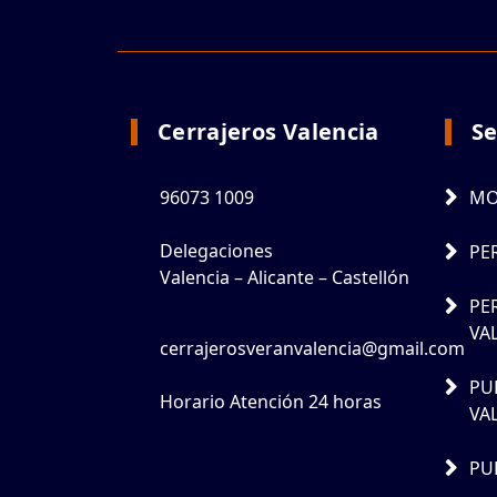
Cerrajeros Valencia
Se
96073 1009
MO
Delegaciones
PE
Valencia – Alicante – Castellón
PE
VA
cerrajerosveranvalencia@gmail.com
PU
Horario Atención 24 horas
VA
PU