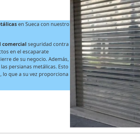
tálicas
en Sueca con nuestro
l comercial
seguridad contra
ctos en el escaparate
cierre de su negocio. Además,
 las persianas metálicas. Esto
s, lo que a su vez proporciona