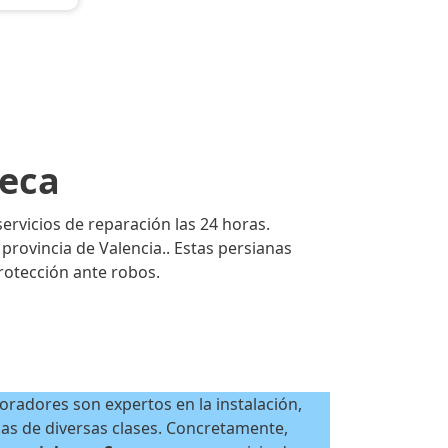
ueca
ervicios de reparación las 24 horas.
rovincia de Valencia.. Estas persianas
rotección ante robos.
oradores son expertos en la instalación,
nas de diversas clases. Concretamente,