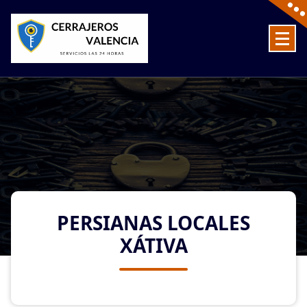
Skip
to
content
Cerrajeros en Valencia baratos las 24 Horas
PERSIANAS LOCALES
XÁTIVA