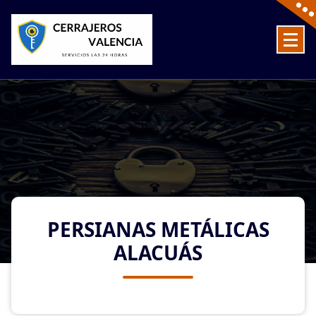
Skip
to
content
Cerrajeros en Valencia baratos las 24 Horas
PERSIANAS METÁLICAS
ALACUÁS