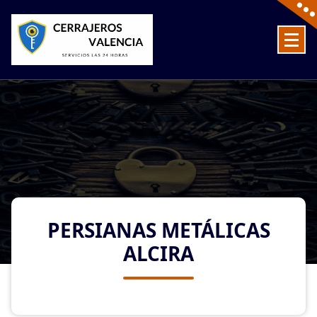
Skip
to
content
Cerrajeros en Valencia baratos las 24 Horas
PERSIANAS METÁLICAS
ALCIRA