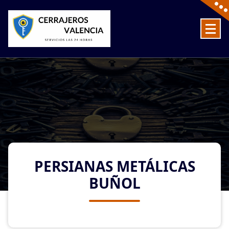
Skip
to
content
Cerrajeros en Valencia baratos las 24 Horas
PERSIANAS METÁLICAS
BUÑOL