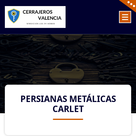
Skip
to
content
Cerrajeros en Valencia baratos las 24 Horas
PERSIANAS METÁLICAS
CARLET