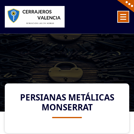
Skip
to
content
Cerrajeros en Valencia baratos las 24 Horas
PERSIANAS METÁLICAS
MONSERRAT