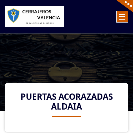
Skip
to
content
Cerrajeros en Valencia baratos las 24 Horas
PUERTAS ACORAZADAS
ALDAIA