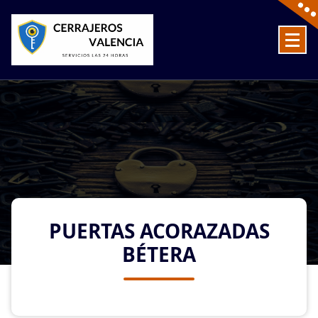
Skip
to
content
Cerrajeros en Valencia baratos las 24 Horas
PUERTAS ACORAZADAS
BÉTERA