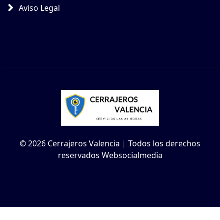
Aviso Legal
© 2026 Cerrajeros Valencia | Todos los derechos
reservados Websocialmedia