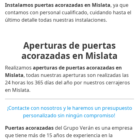
Instalamos puertas acorazadas en Mislata
, ya que
contamos con personal cualificado, cuidando hasta el
último detalle todas nuestras instalaciones.
Aperturas de puertas
acorazadas en Mislata
Realizamos
aperturas de puertas acorazadas en
Mislata
, todas nuestras aperturas son realizadas las
24 horas los 365 días del año por nuestros cerrajeros
en Mislata.
¡Contacte con nosotros y le haremos un presupuesto
personalizado sin ningún compromiso!
Puertas acorazadas
del Grupo Verán es una empresa
que tiene más de 15 años de experiencia en la