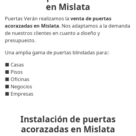
en Mislata
Puertas Verán realizamos la
venta de puertas
acorazadas en Mislata
. Nos adaptamos a la demanda
de nuestros clientes en cuanto a diseño y
presupuesto.
Una amplia gama de puertas blindadas para::
■ Casas
■ Pisos
■ Oficinas
■ Negocios
■ Empresas
Instalación de puertas
acorazadas en Mislata