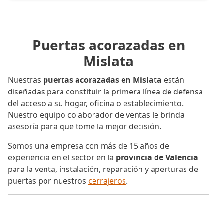
Puertas acorazadas en
Mislata
Nuestras
puertas acorazadas en Mislata
están
diseñadas para constituir la primera línea de defensa
del acceso a su hogar, oficina o establecimiento.
Nuestro equipo colaborador de ventas le brinda
asesoría para que tome la mejor decisión.
Somos una empresa con más de 15 años de
experiencia en el sector en la
provincia de Valencia
para la venta, instalación, reparación y aperturas de
puertas por nuestros
cerrajeros
.