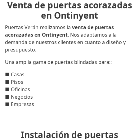
Venta de puertas acorazadas
en Ontinyent
Puertas Verán realizamos la
venta de puertas
acorazadas en Ontinyent
. Nos adaptamos a la
demanda de nuestros clientes en cuanto a diseño y
presupuesto.
Una amplia gama de puertas blindadas para::
■ Casas
■ Pisos
■ Oficinas
■ Negocios
■ Empresas
Instalación de puertas