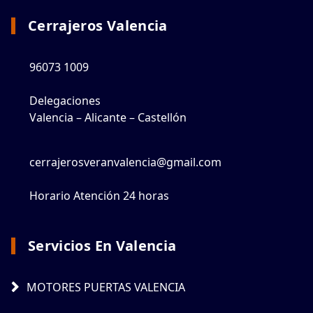
Cerrajeros Valencia
96073 1009
Delegaciones
Valencia – Alicante – Castellón
cerrajerosveranvalencia@gmail.com
Horario Atención 24 horas
Servicios En Valencia
MOTORES PUERTAS VALENCIA