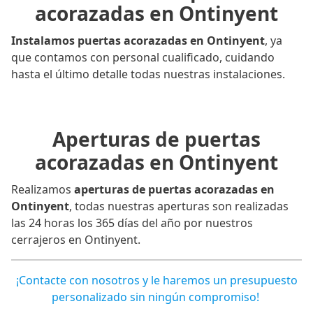
acorazadas en Ontinyent
Instalamos puertas acorazadas en Ontinyent
, ya
que contamos con personal cualificado, cuidando
hasta el último detalle todas nuestras instalaciones.
Aperturas de puertas
acorazadas en Ontinyent
Realizamos
aperturas de puertas acorazadas en
Ontinyent
, todas nuestras aperturas son realizadas
las 24 horas los 365 días del año por nuestros
cerrajeros en Ontinyent.
¡Contacte con nosotros y le haremos un presupuesto
personalizado sin ningún compromiso!