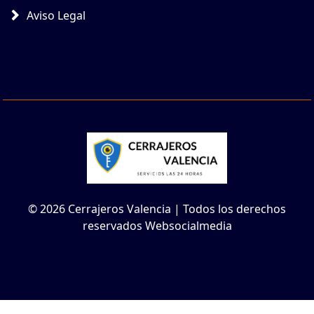
Aviso Legal
© 2026 Cerrajeros Valencia | Todos los derechos
reservados Websocialmedia