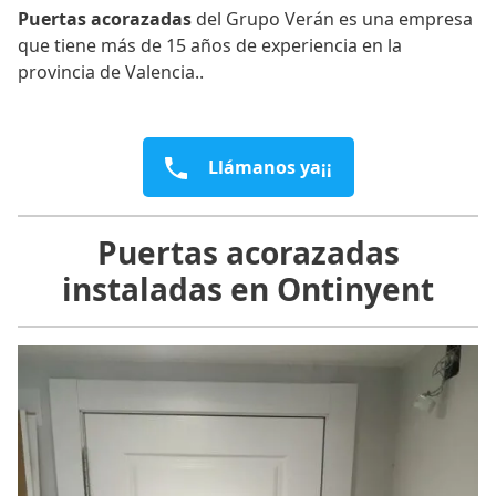
Puertas acorazadas
del Grupo Verán es una empresa
que tiene más de 15 años de experiencia en la
provincia de Valencia..
Llámanos ya¡¡
Puertas acorazadas
instaladas en Ontinyent