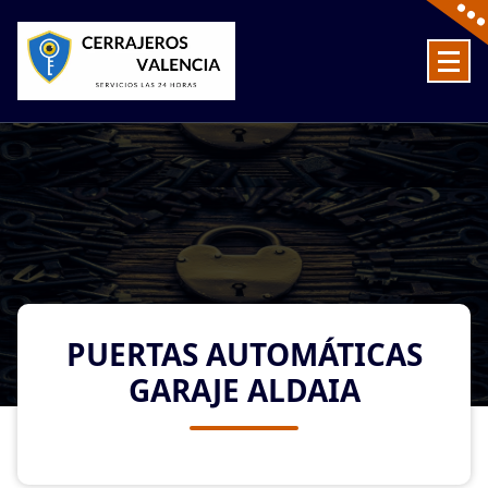
Skip
to
content
Cerrajeros en Valencia baratos las 24 Horas
PUERTAS AUTOMÁTICAS
GARAJE ALDAIA