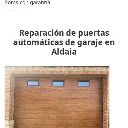
horas con garantía
Nuestro equipo de profesionales son
técnicos cualificados y expertos
que garantizan un trabajo con profesionalidad, rapidez y eficacia.
Reparación de puertas
automáticas de garaje en
Aldaia