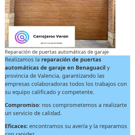
Reparación de puertas automáticas de garaje
Realizamos la
reparación de puertas
automáticas de garaje en Benaguacil
y
provincia de Valencia, garantizando las
empresas colaboradoras todos los trabajos con
su equipo calificado y competente.
Compromiso
: nos comprometemos a realizarte
un servicio de calidad.
Eficaces:
encontramos su avería y la reparamos
con rapidez.