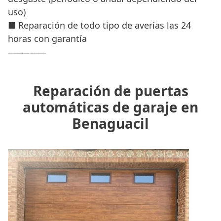
uso)
■ Reparación de todo tipo de averías las 24
horas con garantía
Nuestro equipo de profesionales son
técnicos cualificados y expertos
que garantizan un trabajo con profesionalidad, rapidez y eficacia.
Reparación de puertas
automáticas de garaje en
Benaguacil