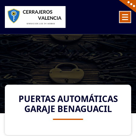
Skip
to
content
Cerrajeros en Valencia baratos las 24 Horas
PUERTAS AUTOMÁTICAS
GARAJE BENAGUACIL