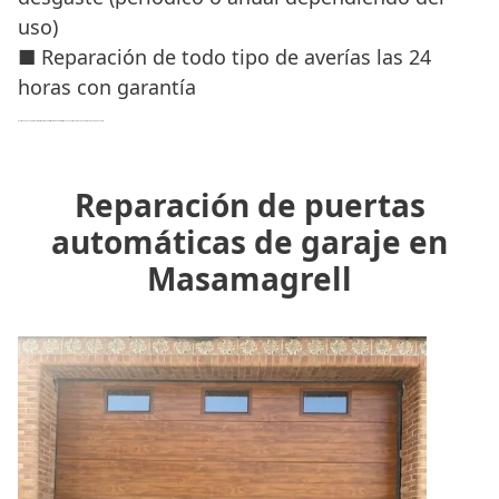
uso)
■ Reparación de todo tipo de averías las 24
horas con garantía
Nuestro equipo de profesionales son
técnicos cualificados y expertos
que garantizan un trabajo con profesionalidad, rapidez y eficacia.
Reparación de puertas
automáticas de garaje en
Masamagrell