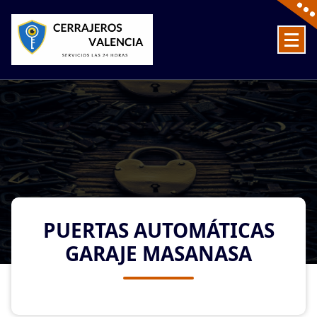
Skip
to
content
Cerrajeros en Valencia baratos las 24 Horas
PUERTAS AUTOMÁTICAS
GARAJE MASANASA