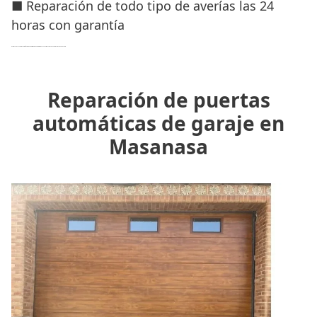
■ Reparación de todo tipo de averías las 24
horas con garantía
Nuestro equipo de profesionales son
técnicos cualificados y expertos
que garantizan un trabajo con profesionalidad, rapidez y eficacia.
Reparación de puertas
automáticas de garaje en
Masanasa