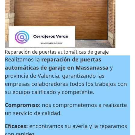
Reparación de puertas automáticas de garaje
Realizamos la
reparación de puertas
automáticas de garaje en Massanassa
y
provincia de Valencia, garantizando las
empresas colaboradoras todos los trabajos con
su equipo calificado y competente.
Compromiso
: nos comprometemos a realizarte
un servicio de calidad.
Eficaces:
encontramos su avería y la reparamos
con rapidez.