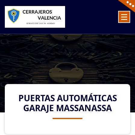
Skip
to
content
Cerrajeros en Valencia baratos las 24 Horas
PUERTAS AUTOMÁTICAS
GARAJE MASSANASSA