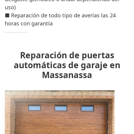
uso)
■ Reparación de todo tipo de averías las 24
horas con garantía
Nuestro equipo de profesionales son
técnicos cualificados y expertos
que garantizan un trabajo con profesionalidad, rapidez y eficacia.
Reparación de puertas
automáticas de garaje en
Massanassa