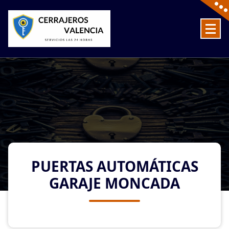
Skip
to
content
Cerrajeros en Valencia baratos las 24 Horas
PUERTAS AUTOMÁTICAS
GARAJE MONCADA