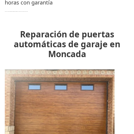
horas con garantía
Nuestro equipo de profesionales son
técnicos cualificados y expertos
que garantizan un trabajo con profesionalidad, rapidez y eficacia.
Reparación de puertas
automáticas de garaje en
Moncada