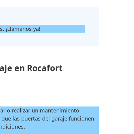
s. ¡Llámanos ya!
je en Rocafort
esario realizar un mantenimiento
 que las puertas del garaje funcionen
ndiciones.