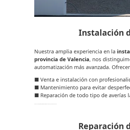
Instalación 
Nuestra amplia experiencia en la
inst
provincia de Valencia
, nos distinguim
automatización más avanzada. Ofrec
■ Venta e instalación con profesional
■ Mantenimiento para evitar desperfec
■ Reparación de todo tipo de averías l
Nuestro equipo de profesionales son
técnicos cualificados y expertos
que garantizan un trabajo con profesionalidad, rapidez y eficacia.
Reparación d