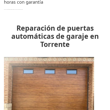
horas con garantía
Nuestro equipo de profesionales son
técnicos cualificados y expertos
que garantizan un trabajo con profesionalidad, rapidez y eficacia.
Reparación de puertas
automáticas de garaje en
Torrente