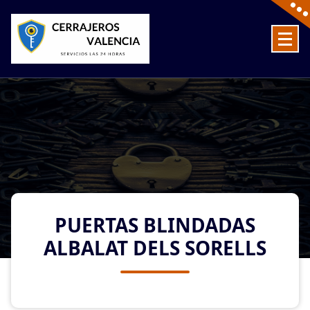
Skip
to
content
Cerrajeros en Valencia baratos las 24 Horas
PUERTAS BLINDADAS
ALBALAT DELS SORELLS