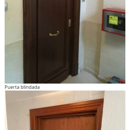
Puerta blindada