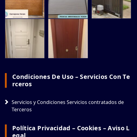
Condiciones De Uso – Servicios Con Te
Rceros
Servicios y Condiciones Servicios contratados de
Terceros
Política Privacidad – Cookies – Aviso L
Egal