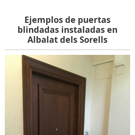
Ejemplos de puertas
blindadas instaladas en
Albalat dels Sorells