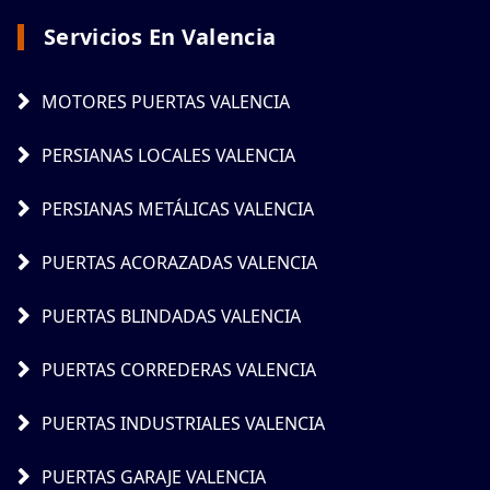
Servicios En Valencia
MOTORES PUERTAS VALENCIA
PERSIANAS LOCALES VALENCIA
PERSIANAS METÁLICAS VALENCIA
PUERTAS ACORAZADAS VALENCIA
PUERTAS BLINDADAS VALENCIA
PUERTAS CORREDERAS VALENCIA
PUERTAS INDUSTRIALES VALENCIA
PUERTAS GARAJE VALENCIA