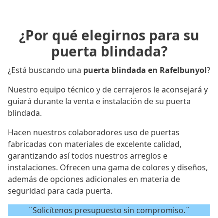
¿Por qué elegirnos para su
puerta blindada?
¿Está buscando una
puerta blindada en Rafelbunyol
?
Nuestro equipo técnico y de cerrajeros le aconsejará y
guiará durante la venta e instalación de su puerta
blindada.
Hacen nuestros colaboradores uso de puertas
fabricadas con materiales de excelente calidad,
garantizando así todos nuestros arreglos e
instalaciones. Ofrecen una gama de colores y diseños,
además de opciones adicionales en materia de
seguridad para cada puerta.
¨Solicítenos presupuesto sin compromiso.¨