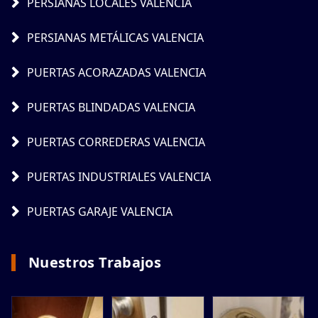
PERSIANAS LOCALES VALENCIA
PERSIANAS METÁLICAS VALENCIA
PUERTAS ACORAZADAS VALENCIA
PUERTAS BLINDADAS VALENCIA
PUERTAS CORREDERAS VALENCIA
PUERTAS INDUSTRIALES VALENCIA
PUERTAS GARAJE VALENCIA
Nuestros Trabajos