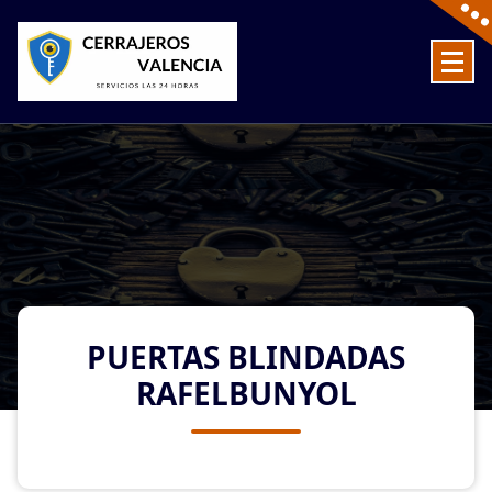
Skip
to
content
Cerrajeros en Valencia baratos las 24 Horas
PUERTAS BLINDADAS
RAFELBUNYOL