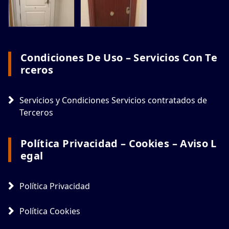
Condiciones De Uso – Servicios Con Te
Rceros
Servicios y Condiciones Servicios contratados de
Terceros
Política Privacidad – Cookies – Aviso L
Egal
Política Privacidad
Política Cookies