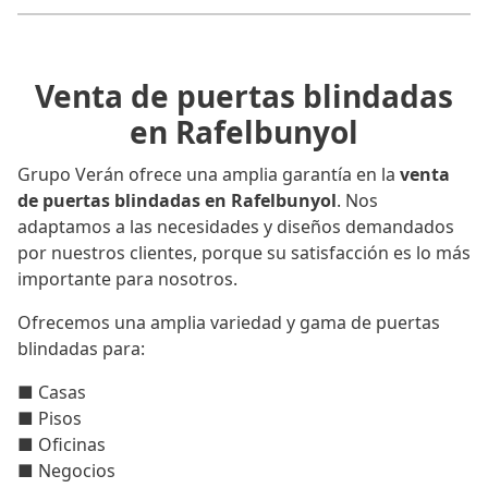
Venta de puertas blindadas
en Rafelbunyol
Grupo Verán ofrece una amplia garantía en la
venta
de puertas blindadas en Rafelbunyol
. Nos
adaptamos a las necesidades y diseños demandados
por nuestros clientes, porque su satisfacción es lo más
importante para nosotros.
Ofrecemos una amplia variedad y gama de puertas
blindadas para:
■ Casas
■ Pisos
■ Oficinas
■ Negocios