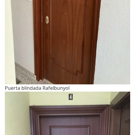
Puerta blindada Rafelbunyol