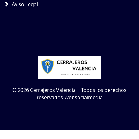
Aviso Legal
© 2026 Cerrajeros Valencia | Todos los derechos
reservados Websocialmedia