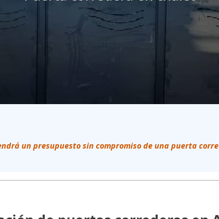
endrá un presupuesto sin compromiso de una puerta corr