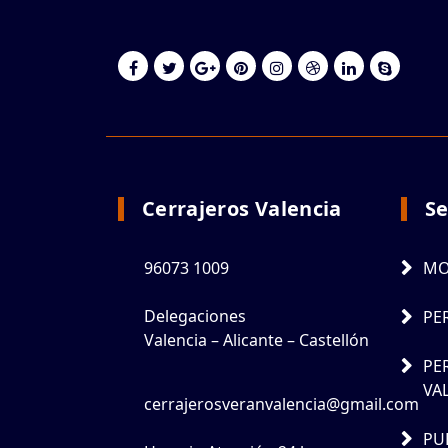
Cerrajeros Valencia
Se
96073 1009
MO
Delegaciones
PE
Valencia – Alicante – Castellón
PE
VA
cerrajerosveranvalencia@gmail.com
PU