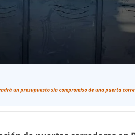
endrá un presupuesto sin compromiso de una puerta corr