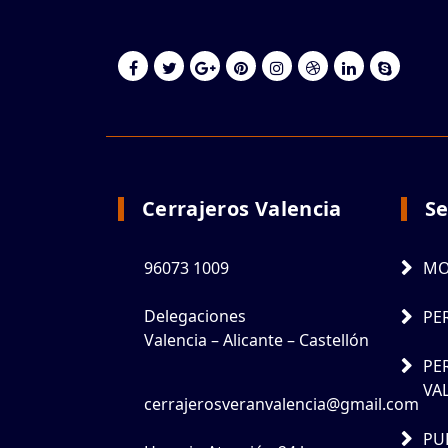
Cerrajeros Valencia
Se
96073 1009
MO
Delegaciones
PE
Valencia – Alicante – Castellón
PE
VA
cerrajerosveranvalencia@gmail.com
PU