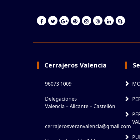
Cerrajeros Valencia
Se
96073 1009
MO
Delegaciones
PE
Valencia – Alicante – Castellón
PE
VA
cerrajerosveranvalencia@gmail.com
PU