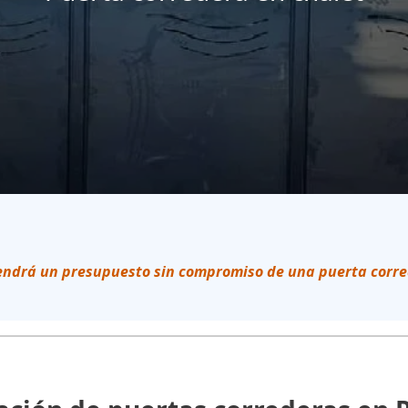
endrá un presupuesto sin compromiso de una puerta corr