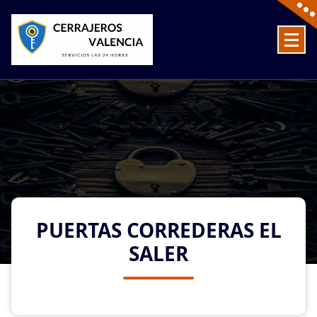
Skip
to
content
Cerrajeros en Valencia baratos las 24 Horas
PUERTAS CORREDERAS EL
SALER