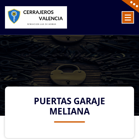
Skip
to
content
Cerrajeros en Valencia baratos las 24 Horas
PUERTAS GARAJE
MELIANA