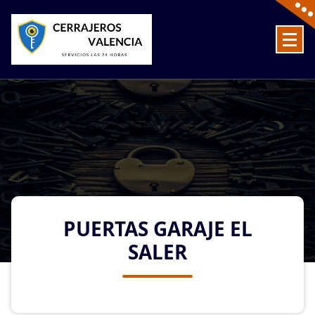
Skip
to
content
Cerrajeros en Valencia baratos las 24 Horas
PUERTAS GARAJE EL
SALER