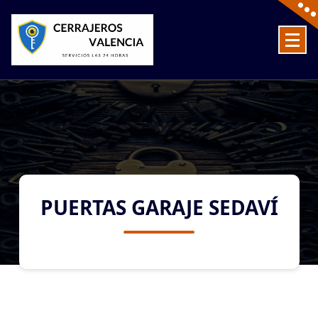
Skip
to
content
Cerrajeros en Valencia baratos las 24 Horas
PUERTAS GARAJE SEDAVÍ