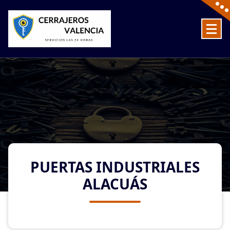
Skip
to
content
Cerrajeros en Valencia baratos las 24 Horas
PUERTAS INDUSTRIALES
ALACUÁS