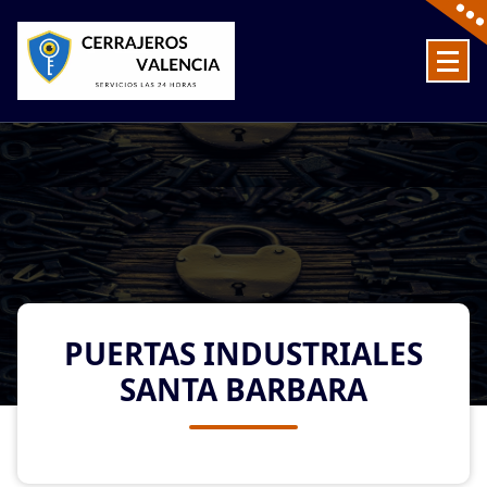
Skip
to
content
Cerrajeros en Valencia baratos las 24 Horas
PUERTAS INDUSTRIALES
SANTA BARBARA